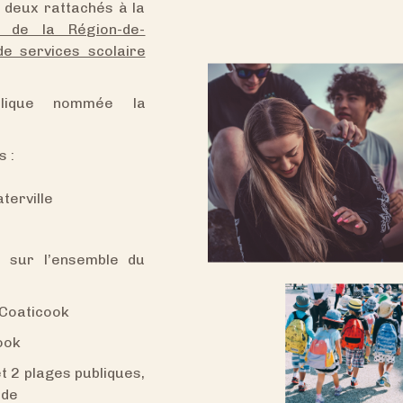
 deux rattachés à la
e de la Région-de-
de services scolaire
blique nommée la
 :
terville
s sur l’ensemble du
 Coaticook
ook
t 2 plages publiques,
lde