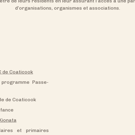
être de leurs résidents en leur assurant l’accès à une pa
d’organisations, organismes et associations.
C de Coaticook
e programme Passe-
lle de Coaticook
nfance
Kionata
aires et primaires