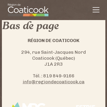
Passer au contenu
Navigation principal
Bas de page
RÉGION DE COATICOOK
294, rue Saint-Jacques Nord
Coaticook (Québec)
J1A 2R3
Tél. : 819 849-9166
info@regiondecoaticook.ca