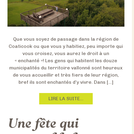
J
E
U
N
E
Que vous soyez de passage dans la région de
D
Coaticook ou que vous y habitiez, peu importe qui
A
vous croisez, vous aurez le droit à un
N
« enchanté »! Les gens qui habitent les douze
S
municipalités du territoire vallonné sont heureux
L
de vous accueillir et très fiers de leur région,
A
bref ils sont enchantés d’y vivre. Dans […]
R
É
F
LIRE LA SUITE…
G
R
I
O
O
Une fête qui
M
N
L
D