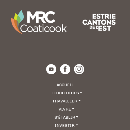
S
F
A
M
I
L
L
E
S
D
E
L
ACCUEIL
A
TERRITOIRES
R
TRAVAILLER
É
G
VIVRE
I
S’ÉTABLIR
O
INVESTIR
N