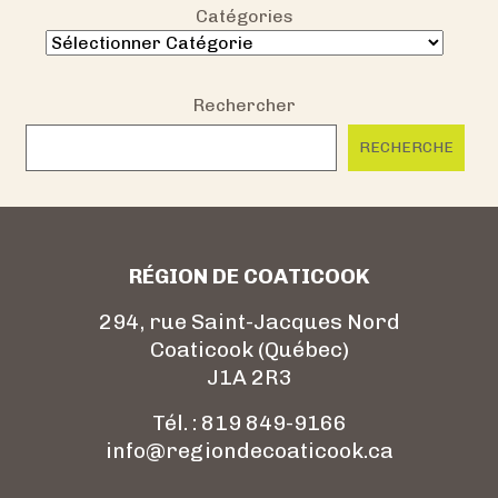
E
Catégories
F
Ê
T
Rechercher
E
Q
RECHERCHE
U
I
R
A
RÉGION DE COATICOOK
S
S
294, rue Saint-Jacques Nord
E
Coaticook (Québec)
M
J1A 2R3
B
L
Tél. : 819 849-9166
E
info@regiondecoaticook.ca
L
E