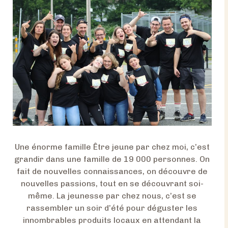
I
L
L
E
P
O
U
R
U
N
E
R
Une énorme famille Être jeune par chez moi, c’est
E
grandir dans une famille de 19 000 personnes. On
T
fait de nouvelles connaissances, on découvre de
R
nouvelles passions, tout en se découvrant soi-
A
même. La jeunesse par chez nous, c’est se
I
rassembler un soir d’été pour déguster les
T
innombrables produits locaux en attendant la