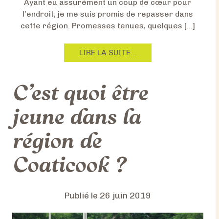
Ayant eu assurément un coup de cœur pour
l’endroit, je me suis promis de repasser dans
cette région. Promesses tenues, quelques […]
F
LIRE LA SUITE…
R
O
C’est quoi être
M
C
H
jeune dans la
O
I
région de
S
I
Coaticook ?
R
D
I
Publié le
26 juin 2019
X
V