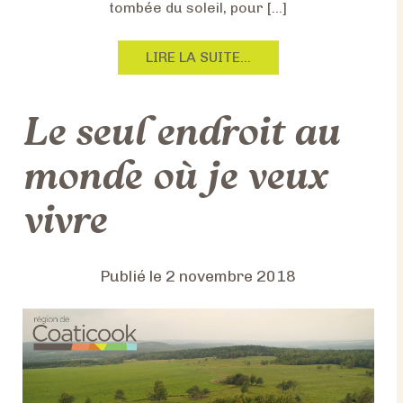
E
tombée du soleil, pour […]
B
I
F
LIRE LA SUITE…
E
R
N
O
M
Le seul endroit au
M
É
C
R
’
monde où je veux
I
E
T
S
vivre
É
T
E
Q
U
Publié le
2 novembre 2018
O
I
Ê
T
R
E