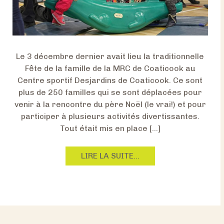
O
Ù
J
E
V
Le 3 décembre dernier avait lieu la traditionnelle
E
Fête de la famille de la MRC de Coaticook au
U
Centre sportif Desjardins de Coaticook. Ce sont
X
plus de 250 familles qui se sont déplacées pour
V
venir à la rencontre du père Noël (le vrai!) et pour
I
participer à plusieurs activités divertissantes.
V
Tout était mis en place […]
R
E
F
LIRE LA SUITE…
R
O
M
U
N