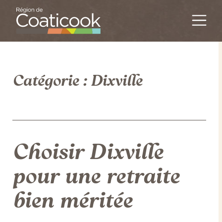
Passer au contenu
Navigation principal
Catégorie :
Dixville
Choisir Dixville
pour une retraite
bien méritée