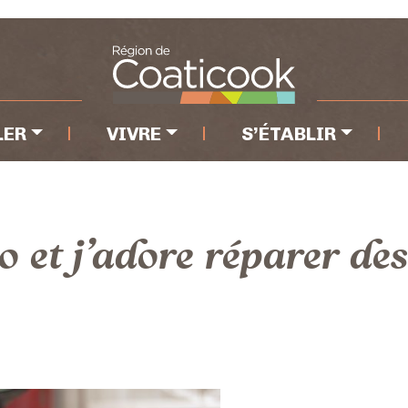
e
LER
VIVRE
S’ÉTABLIR
o et j’adore réparer des