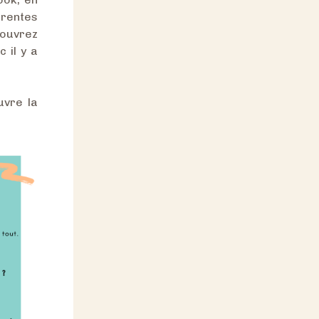
érentes
couvrez
 il y a
uvre la