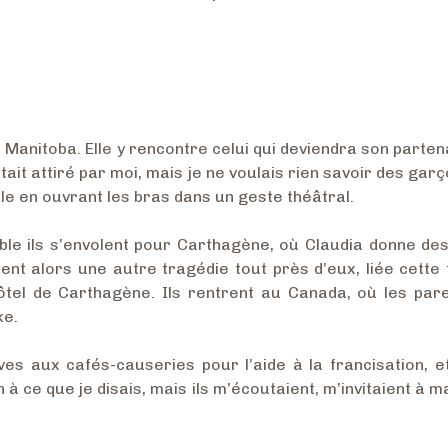
u Manitoba. Elle y rencontre celui qui deviendra son parten
l était attiré par moi, mais je ne voulais rien savoir des gar
-elle en ouvrant les bras dans un geste théâtral.
ble ils s’envolent pour Carthagène, où Claudia donne de
ient alors une autre tragédie tout près d’eux, liée cette 
hôtel de Carthagène. Ils rentrent au Canada, où les par
ke.
ives aux cafés-causeries pour l’aide à la francisation, et
n à ce que je disais, mais ils m’écoutaient, m’invitaient à