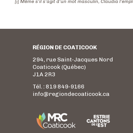
[i]
Même s’il s’agit d’un mot masculin, Claudia l’emplo
RÉGION DE COATICOOK
294, rue Saint-Jacques Nord
Coaticook (Québec)
J1A 2R3
Tél. : 819 849-9166
info@regiondecoaticook.ca