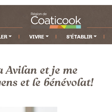
e
LER
VIVRE
S’ÉTABLIR
 Avilan et je me
ens et le bénévolat!