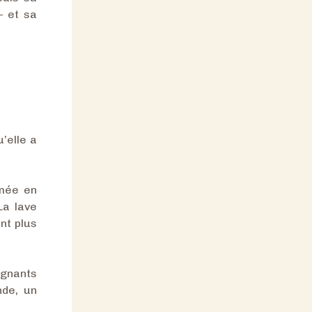
— et sa
’elle a
ômée en
La lave
nt plus
ignants
nde, un