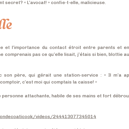
t secret? « L’avocat! » confie-t-elle, malicieuse.
lle
e et l’importance du contact étroit entre parents et en
comprenais pas ce qu’elle lisait, j’étais si bien, blottie 
son père, qui gérait une station-service : « Il m’a ap
comptoir, c’est moi qui comptais la caisse! »
personne attachante, habile de ses mains et fort débroui
iondecoaticook/videos/244413077345014