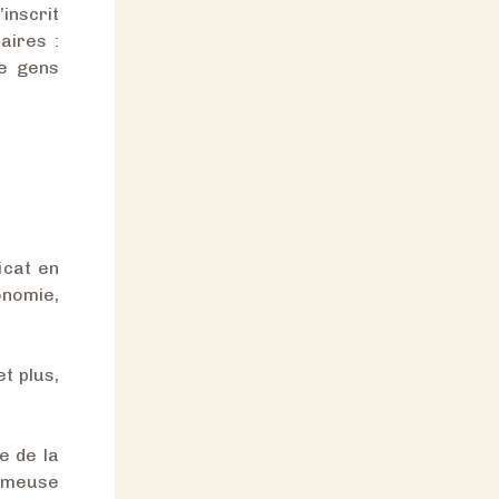
inscrit
aires :
de gens
icat en
onomie,
t plus,
e de la
fameuse