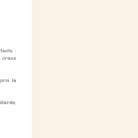
fants :
au creux
pris la
llarde,